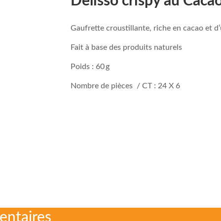
Delisso crispy au Caca
Gaufrette croustillante, riche en cacao et 
Fait à base des produits naturels
Poids : 60 g
Nombre de pièces / CT : 24 X 6
entaires