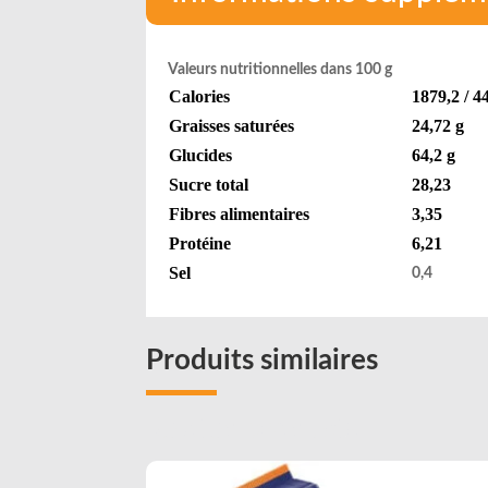
Valeurs nutritionnelles dans 100 g
Calories
1879,2 / 4
Graisses saturées
24,72 g
Glucides
64,2 g
Sucre total
28,23
Fibres alimentaires
3,35
Protéine
6,21
Sel
0,4
Produits similaires
Related products