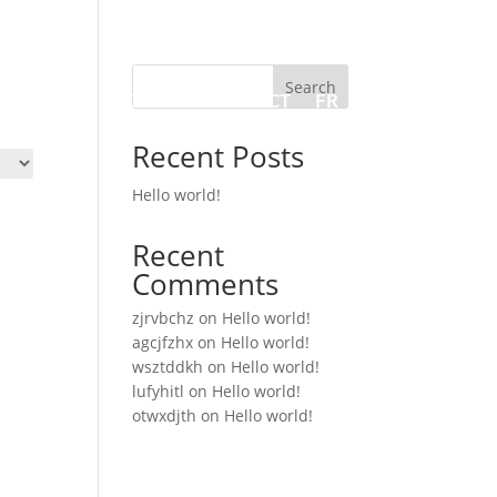
Search
 VENTE
A PROPOS
CONTACT
FR
Recent Posts
Hello world!
Recent
Comments
zjrvbchz
on
Hello world!
agcjfzhx
on
Hello world!
wsztddkh
on
Hello world!
lufyhitl
on
Hello world!
otwxdjth
on
Hello world!