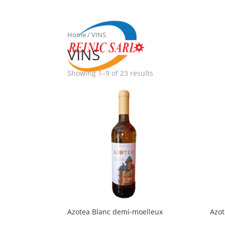
Home
/ VINS
VINS
Showing 1–9 of 23 results
Azotea Blanc demi-moelleux
Azot