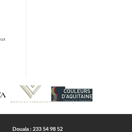
eux
Douala : 233 54 98 52