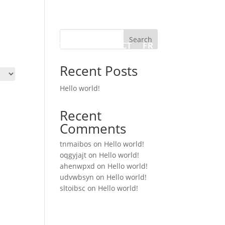
Search
 VENTE
A PROPOS
CONTACT
FR
Recent Posts
Hello world!
Recent
Comments
tnmaibos
on
Hello world!
oqgyjajt
on
Hello world!
ahenwpxd
on
Hello world!
udvwbsyn
on
Hello world!
sltoibsc
on
Hello world!