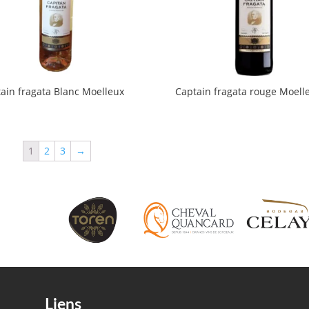
ain fragata Blanc Moelleux
Captain fragata rouge Moell
1
2
3
→
Liens